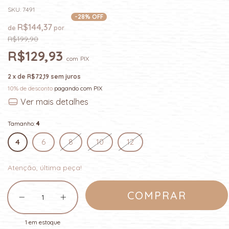
SKU:
7491
-
28
% OFF
R$144,37
R$199,90
R$129,93
com
PIX
2
x de
R$72,19
sem juros
10% de desconto
pagando com PIX
Ver mais detalhes
Tamanho:
4
4
6
8
10
12
Atenção, última peça!
1
em estoque