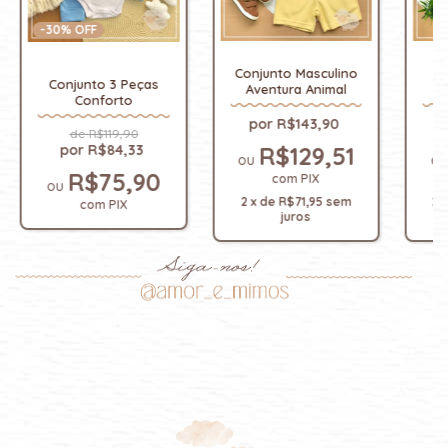
-
30
% OFF
C
Conjunto Masculino
Conjunto 3 Peças
Aventura Animal
Conforto
R$143,90
R$119,90
R$84,33
R$129,51
R$75,90
com
PIX
2
2
x
de
R$71,95
sem
com
PIX
juros