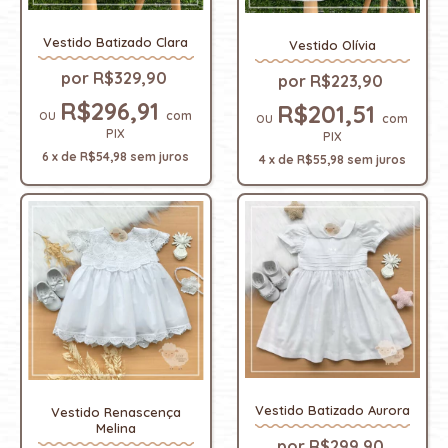
Vestido Batizado Clara
Vestido Olívia
R$329,90
R$223,90
R$296,91
R$201,51
com
com
PIX
PIX
6
x
de
R$54,98
sem juros
4
x
de
R$55,98
sem juros
Vestido Batizado Aurora
Vestido Renascença
Melina
R$299,90