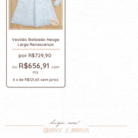
Vestido Batizado Nesga
Larga Renascença
R$729,90
R$656,91
com
PIX
6
x
de
R$121,65
sem juros