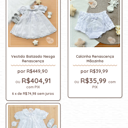
Vestido Batizado Nesga
Calcinha Renascença
Renascença
Mãozinha
R$449,90
R$39,99
R$404,91
R$35,99
com
com
PIX
PIX
6
x
de
R$74,98
sem juros