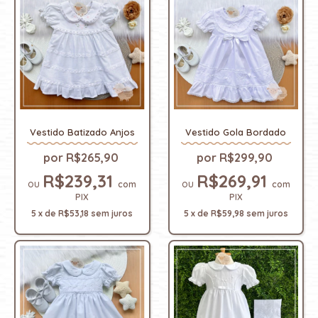
Vestido Batizado Anjos
Vestido Gola Bordado
R$265,90
R$299,90
R$239,31
R$269,91
com
com
PIX
PIX
5
x
de
R$53,18
sem juros
5
x
de
R$59,98
sem juros