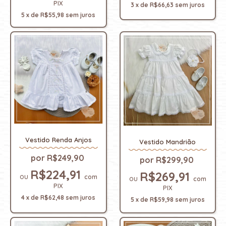
PIX
3
x
de
R$66,63
sem juros
5
x
de
R$55,98
sem juros
Vestido Renda Anjos
Vestido Mandrião
R$249,90
R$299,90
R$224,91
R$269,91
com
com
PIX
PIX
4
x
de
R$62,48
sem juros
5
x
de
R$59,98
sem juros