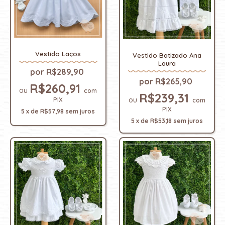
Vestido Laços
Vestido Batizado Ana
Laura
R$289,90
R$265,90
R$260,91
com
R$239,31
PIX
com
PIX
5
x
de
R$57,98
sem juros
5
x
de
R$53,18
sem juros