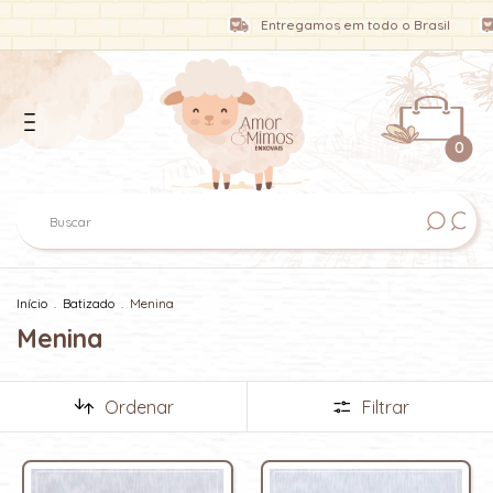
Entregamos em todo o Brasil
En
0
Início
.
Batizado
.
Menina
Menina
Ordenar
Filtrar