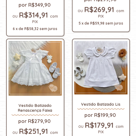
R$349,90
R$269,91
com
R$314,91
PIX
com
PIX
5
x
de
R$59,98
sem juros
6
x
de
R$58,32
sem juros
Vestido Batizado Lis
Vestido Batizado
Renascença Faixa
R$199,90
R$279,90
R$179,91
com
R$251,91
PIX
com