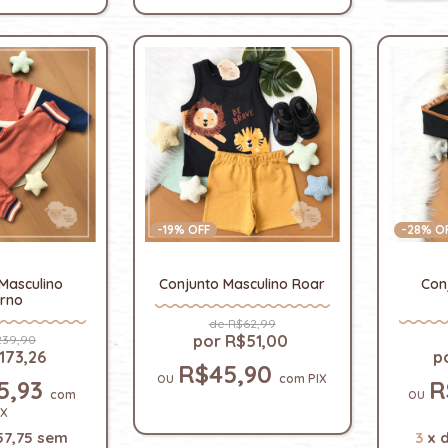
-
19
% OFF
-
28
% O
Masculino
Conjunto Masculino Roar
Con
erno
R$62,99
R$51,00
39,90
173,26
R$45,90
com
PIX
5,93
R
com
IX
57,75
sem
3
x