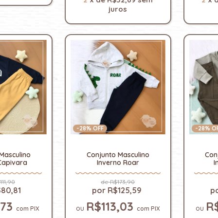
juros
-
28
% OFF
-
28
% O
Masculino
Conjunto Masculino
Con
Capivara
Inverno Roar
I
111,90
R$173,90
80,81
R$125,59
,73
R$113,03
R
com
PIX
com
PIX