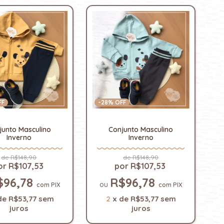
FF
-
28
% OFF
junto Masculino
Conjunto Masculino
Inverno
Inverno
R$148,90
R$148,90
R$107,53
R$107,53
$96,78
R$96,78
com
PIX
com
PIX
de
R$53,77
sem
2
x
de
R$53,77
sem
juros
juros