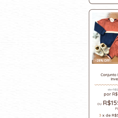
-
28
% OFF
Conjunto 
Inv
R$2
R$
R$15
P
3
x
de
R$