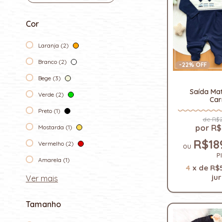
Cor
Laranja (2)
Branco (2)
-
22
% OFF
Bege (3)
Saída Ma
Verde (2)
Car
Preto (1)
R$2
R$
Mostarda (1)
R$18
Vermelho (2)
P
Amarela (1)
4
x
de
R$
ju
Ver mais
Tamanho