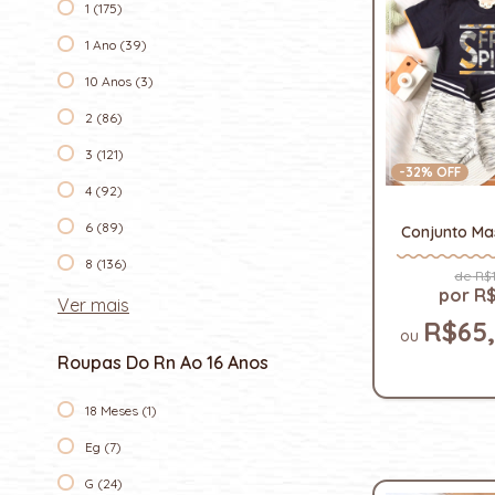
1 (175)
1 Ano (39)
10 Anos (3)
2 (86)
3 (121)
-
32
% OFF
4 (92)
6 (89)
Conjunto Mas
8 (136)
R$1
R$
Ver mais
R$65
Roupas Do Rn Ao 16 Anos
18 Meses (1)
Eg (7)
G (24)