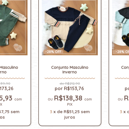
-
28
% OFF
-
28
% O
Masculino
Conjunto Masculino
Con
erno
Inverno
39,90
R$212,90
173,26
R$153,76
5,93
R$138,38
R
com
com
IX
PIX
57,75
sem
3
x
de
R$51,25
sem
3
x
ros
juros