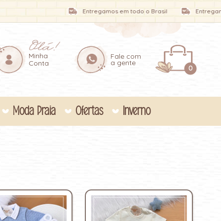
Entregamos em todo o Brasil
Entregamos em todo o Br
Minha
Fale com
a gente
Conta
0
Moda Praia
Ofertas
Inverno