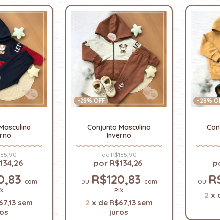
-
28
% OFF
-
28
% O
Masculino
Conjunto Masculino
Con
erno
Inverno
85,90
R$185,90
134,26
R$134,26
0,83
R$120,83
R
com
com
IX
PIX
2
x
67,13
sem
2
x
de
R$67,13
sem
ros
juros