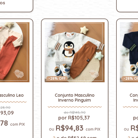
ros
-
28
% OFF
-
28
% O
sculino Leo
Conjunto Masculino
Con
Inverno Pinguim
In
28,90
93,09
R$145,90
R$105,37
,78
com
PIX
R$94,83
R
com
PIX
2
x
de
R$52,69
sem
2
x