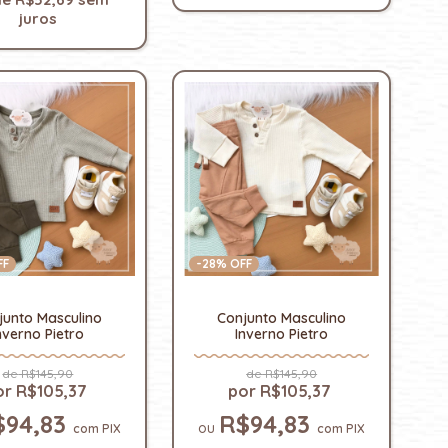
juros
FF
-
28
% OFF
junto Masculino
Conjunto Masculino
nverno Pietro
Inverno Pietro
R$145,90
R$145,90
R$105,37
R$105,37
$94,83
R$94,83
com
PIX
com
PIX