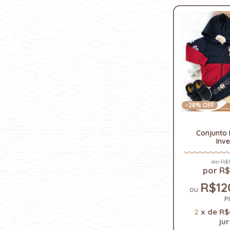
-
28
% OFF
Conjunto 
Inv
R$1
R$
R$12
P
2
x
de
R$
ju