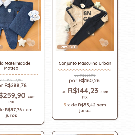
F
-
28
% OFF
da Maternidade
Conjunto Masculino Urban
Matteo
R$221,90
R$160,26
R$289,00
R$288,78
R$144,23
com
$259,90
com
PIX
PIX
3
x
de
R$53,42
sem
de
R$57,76
sem
juros
juros