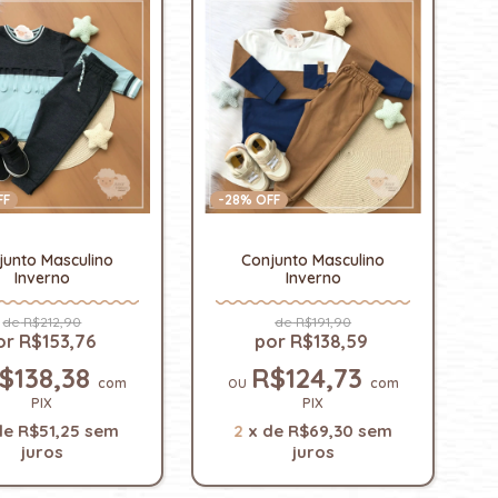
FF
-
28
% OFF
junto Masculino
Conjunto Masculino
Inverno
Inverno
R$212,90
R$191,90
R$153,76
R$138,59
$138,38
R$124,73
com
com
PIX
PIX
de
R$51,25
sem
2
x
de
R$69,30
sem
juros
juros