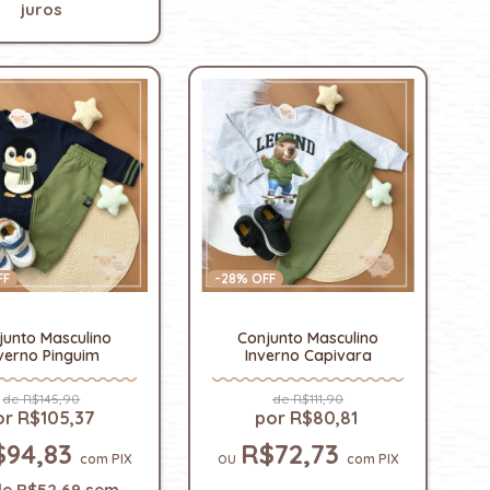
juros
FF
-
28
% OFF
junto Masculino
Conjunto Masculino
verno Pinguim
Inverno Capivara
R$145,90
R$111,90
R$105,37
R$80,81
$94,83
R$72,73
com
PIX
com
PIX
de
R$52,69
sem