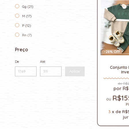
Gg (21)
M (17)
P (12)
Rn (7)
Preço
-
28
% OFF
De
Até
Conjunto 
Aplicar
Inv
R$2
R$
R$15
P
3
x
de
R$
ju