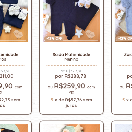
-
12
% OFF
-
12
% OF
ternidade
Saída Maternidade
Saí
ros
Menino
69,90
R$329,90
211,00
R$288,78
9,90
R$259,90
R
com
com
IX
PIX
52,75
sem
5
x
de
R$57,76
sem
5
x
ros
juros