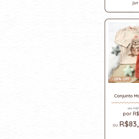
ju
-
28
% OFF
Conjunto Ma
R$1
R$
R$83