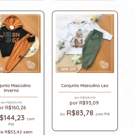
FF
-
28
% OFF
junto Masculino
Conjunto Masculino Leo
Inverno
R$128,90
R$93,09
R$221,90
R$160,26
R$83,78
com
PIX
$144,23
com
PIX
de
R$53,42
sem