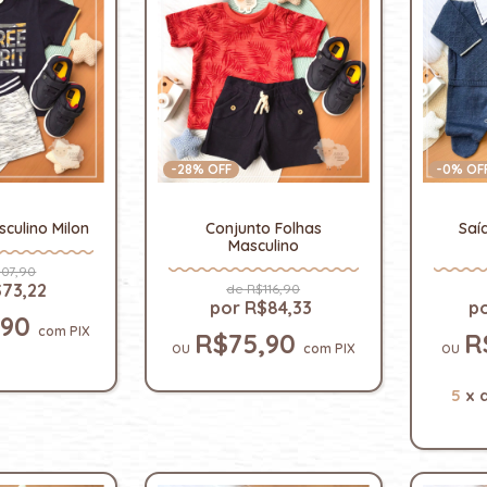
-
28
% OFF
-
0
% OF
culino Milon
Conjunto Folhas
Saí
Masculino
07,90
73,22
R$116,90
R$84,33
,90
com
PIX
R$75,90
R
com
PIX
5
x