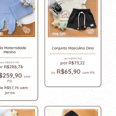
F
-
39
% OFF
da Maternidade
Conjunto Masculino Dino
Menino
R$119,90
R$329,90
R$73,22
R$288,78
R$65,90
com
PIX
$259,90
com
PIX
de
R$57,76
sem
juros