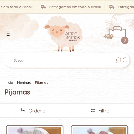
rasil
Entregamos em todo o Brasil
Entregamos em todo o 
0
Início
.
Meninas
.
Pijamas
Pijamas
Ordenar
Filtrar