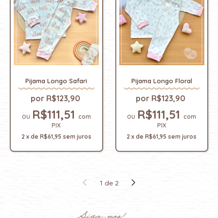
Pijama Longo Safari
Pijama Longo Floral
R$123,90
R$123,90
R$111,51
R$111,51
com
com
PIX
PIX
2
x
de
R$61,95
sem juros
2
x
de
R$61,95
sem juros
1
de
2