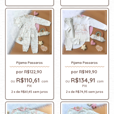
Pijama Passaros
Pijama Passaros
R$122,90
R$149,90
R$110,61
R$134,91
com
com
PIX
PIX
2
x
de
R$61,45
sem juros
2
x
de
R$74,95
sem juros