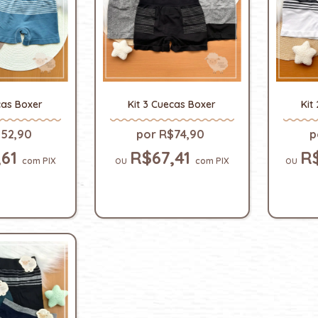
cas Boxer
Kit 3 Cuecas Boxer
Kit
52,90
R$74,90
,61
R$67,41
R
com
PIX
com
PIX