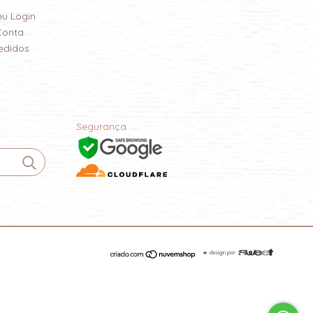
eu Login
Conta
edidos
Segurança