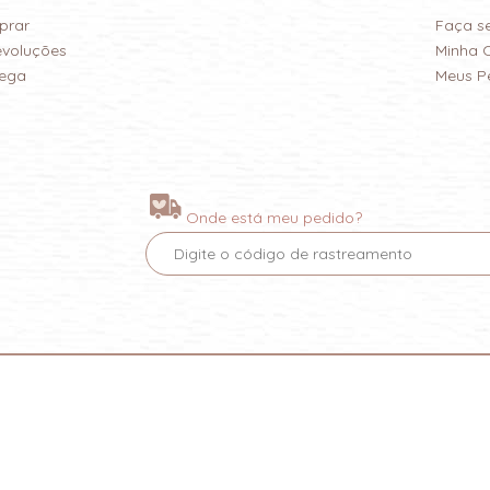
prar
Faça s
evoluções
Minha 
rega
Meus P
Onde está meu pedido?