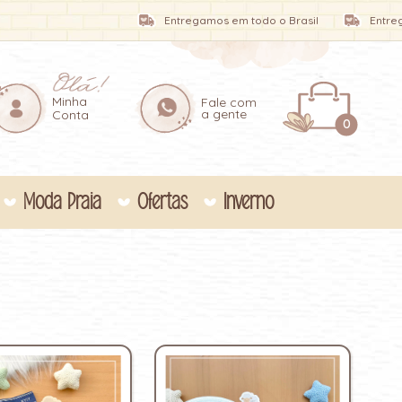
Entregamos em todo o Brasil
Entregamos e
Minha
Fale com
a gente
Conta
0
Moda Praia
Ofertas
Inverno