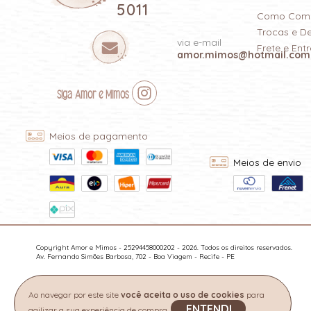
5011
Como Com
Trocas e D
via e-mail
Frete e Ent
amor.mimos@hotmail.com
Siga Amor e Mimos
Meios de pagamento
Meios de envio
Copyright Amor e Mimos - 25294458000202 - 2026. Todos os direitos reservados.
Av. Fernando Simões Barbosa, 702 - Boa Viagem - Recife - PE
Ao navegar por este site
você aceita o uso de cookies
para
ENTENDI
agilizar a sua experiência de compra.