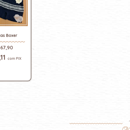
cas Boxer
67,90
,11
com
PIX