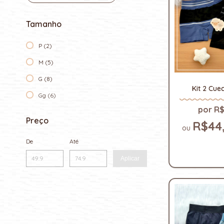
Tamanho
P (2)
M (5)
G (8)
Kit 2 Cue
Gg (6)
R$
Preço
R$44
De
Até
Aplicar