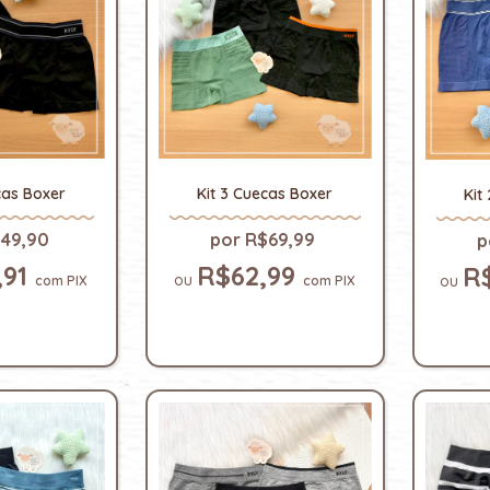
Kit 3 Cuecas Boxer
cas Boxer
Kit
R$69,99
49,90
R$62,99
,91
R
com
PIX
com
PIX