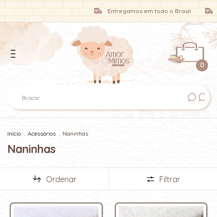
Entregamos em todo o Brasil
Entreg
0
Início
.
Acessórios
.
Naninhas
Naninhas
Ordenar
Filtrar