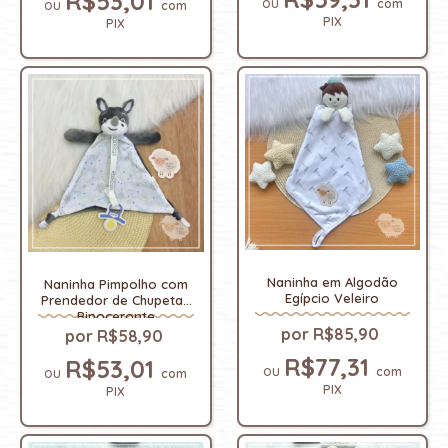
R$53,01
com
com
PIX
PIX
Naninha em Algodão
Naninha Pimpolho com
Egípcio Veleiro
Prendedor de Chupetas
Rinoceronte
R$85,90
R$58,90
R$77,31
R$53,01
com
com
PIX
PIX