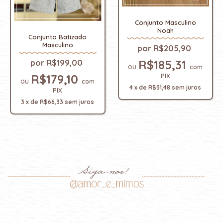
Conjunto Masculino
Noah
Conjunto Batizado
Masculino
R$205,90
R$185,31
R$199,00
com
R$179,10
PIX
com
4
x
de
R$51,48
sem juros
PIX
3
x
de
R$66,33
sem juros