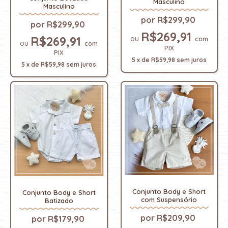
Masculino
Masculino
R$299,90
R$299,90
R$269,91
R$269,91
com
com
PIX
PIX
5
x
de
R$59,98
sem juros
5
x
de
R$59,98
sem juros
Conjunto Body e Short
Conjunto Body e Short
com Suspensório
Batizado
R$209,90
R$179,90