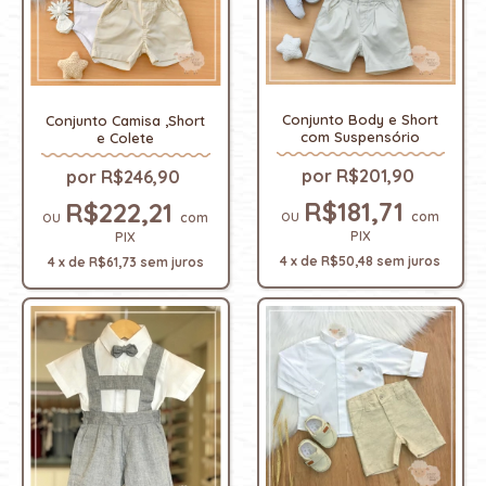
Conjunto Body e Short
Conjunto Camisa ,Short
com Suspensório
e Colete
R$201,90
R$246,90
R$181,71
R$222,21
com
com
PIX
PIX
4
x
de
R$50,48
sem juros
4
x
de
R$61,73
sem juros