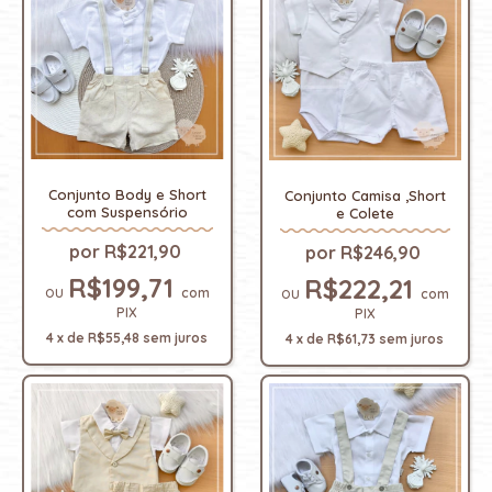
Conjunto Body e Short
Conjunto Camisa ,Short
com Suspensório
e Colete
R$221,90
R$246,90
R$199,71
R$222,21
com
com
PIX
PIX
4
x
de
R$55,48
sem juros
4
x
de
R$61,73
sem juros