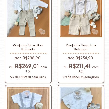
Conjunto Masculino
Conjunto Masculino
Batizado
Batizado
R$298,90
R$234,90
R$269,01
R$211,41
com
com
PIX
PIX
5
x
de
R$59,78
sem juros
4
x
de
R$58,73
sem juros