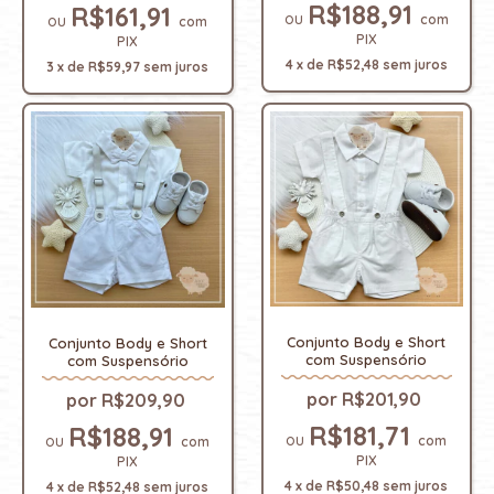
R$188,91
R$161,91
com
com
PIX
PIX
4
x
de
R$52,48
sem juros
3
x
de
R$59,97
sem juros
Conjunto Body e Short
Conjunto Body e Short
com Suspensório
com Suspensório
R$201,90
R$209,90
R$181,71
R$188,91
com
com
PIX
PIX
4
x
de
R$50,48
sem juros
4
x
de
R$52,48
sem juros