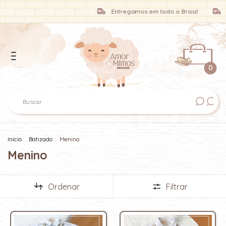
Entregamos em todo o Brasil
Entre
0
Início
.
Batizado
.
Menino
Menino
Ordenar
Filtrar