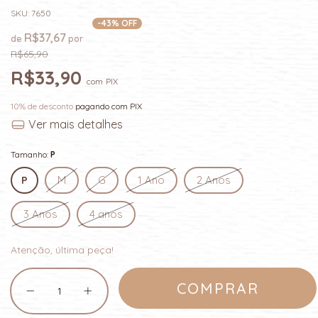
SKU:
7650
-
43
% OFF
R$37,67
R$65,90
R$33,90
com
PIX
10% de desconto
pagando com PIX
Ver mais detalhes
Tamanho:
P
P
M
G
1 Ano
2 Anos
3 Anos
4 anos
Atenção, última peça!