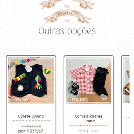
-
37
% OFF
-
43
% OFF
Camisa Xadrez
Colete Junino
Junina
R$65,90
R$37,67
R$59,90